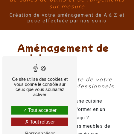
sur mesure
Création de votre aménagement de A à Z et
pose effectuée par nos soins
Aménagement de
cuisine sur
mesure
La création complète de votre
Ce site utilise des cookies et
cuisine par des professionnels.
vous donne le contrôle sur
ceux que vous souhaitez
activer
Vous cherchez à rénover une cuisine
vieillissante pour la transformer en un
Tout accepter
espace fonctionnel et design ?
Tout refuser
Vous souhaitez changer les meubles de
Personnaliser