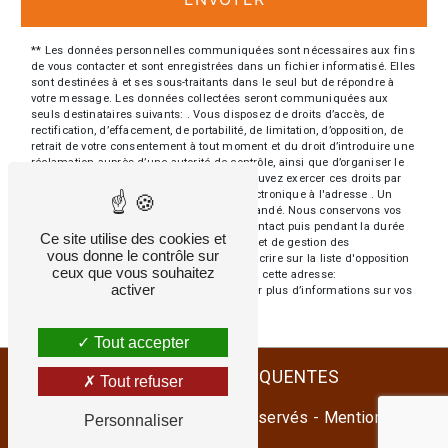
** Les données personnelles communiquées sont nécessaires aux fins
de vous contacter et sont enregistrées dans un fichier informatisé. Elles
sont destinées à et ses sous-traitants dans le seul but de répondre à
votre message. Les données collectées seront communiquées aux
seuls destinataires suivants: . Vous disposez de droits d’accès, de
rectification, d’effacement, de portabilité, de limitation, d’opposition, de
retrait de votre consentement à tout moment et du droit d’introduire une
réclamation auprès d’une autorité de contrôle, ainsi que d’organiser le
sort de vos données post-mortem. Vous pouvez exercer ces droits par
voie postale à l'adresse ou par courrier électronique à l'adresse . Un
justificatif d'identité pourra vous être demandé. Nous conservons vos
données pendant la période de prise de contact puis pendant la durée
Ce site utilise des cookies et
de prescription légale aux fins probatoires et de gestion des
vous donne le contrôle sur
contentieux. Vous avez le droit de vous inscrire sur la liste d'opposition
ceux que vous souhaitez
au démarchage téléphonique, disponible à cette adresse:
activer
Bloctel.gouv.fr
. Consultez le site cnil.fr pour plus d’informations sur vos
droits.
Tout accepter
RECHERCHES FRÉQUENTES
Tout refuser
©
Vistalid
- 2026 - Tous droits réservés -
Mentions
Personnaliser
légales