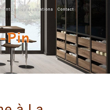
ments
Nos réalisations
Contact
-Pin
ne à La