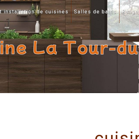
t installation de cuisines
Salles de bains
Range
sine La Tour-du
cuisi