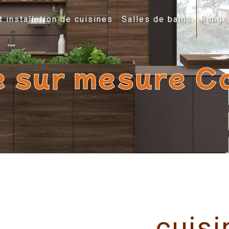
t installation de cuisines
Salles de bains
Range
e sur mesure C
cuisi