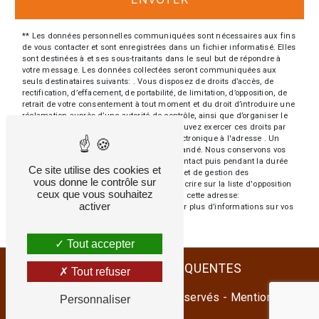
** Les données personnelles communiquées sont nécessaires aux fins
de vous contacter et sont enregistrées dans un fichier informatisé. Elles
sont destinées à et ses sous-traitants dans le seul but de répondre à
votre message. Les données collectées seront communiquées aux
seuls destinataires suivants: . Vous disposez de droits d’accès, de
rectification, d’effacement, de portabilité, de limitation, d’opposition, de
retrait de votre consentement à tout moment et du droit d’introduire une
réclamation auprès d’une autorité de contrôle, ainsi que d’organiser le
sort de vos données post-mortem. Vous pouvez exercer ces droits par
voie postale à l'adresse ou par courrier électronique à l'adresse . Un
justificatif d'identité pourra vous être demandé. Nous conservons vos
données pendant la période de prise de contact puis pendant la durée
Ce site utilise des cookies et
de prescription légale aux fins probatoires et de gestion des
vous donne le contrôle sur
contentieux. Vous avez le droit de vous inscrire sur la liste d'opposition
ceux que vous souhaitez
au démarchage téléphonique, disponible à cette adresse:
activer
Bloctel.gouv.fr
. Consultez le site cnil.fr pour plus d’informations sur vos
droits.
Tout accepter
RECHERCHES FRÉQUENTES
Tout refuser
©
Vistalid
- 2026 - Tous droits réservés -
Mentions
Personnaliser
légales