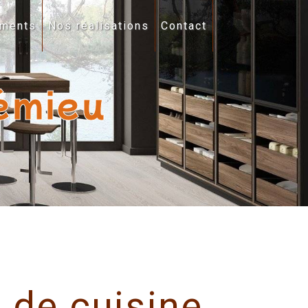
ments
Nos réalisations
Contact
émieu
 de cuisine