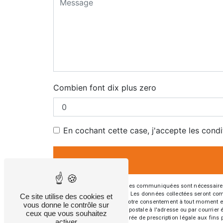
Combien font dix plus zero
En cochant cette case, j'accepte les condi
** Les données personnelles communiquées sont nécessaires aux
répondre à votre message. Les données collectées seront commun
Ce site utilise des cookies et
d’opposition, de retrait de votre consentement à tout moment e
vous donne le contrôle sur
exercer ces droits par voie postale à l'adresse ou par courrie
ceux que vous souhaitez
contact puis pendant la durée de prescription légale aux fins 
activer