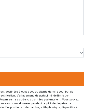
nt destinées à et ses sous-traitants dans le seul but de
fication, d’effacement, de portabilité, de limitation,
e d’organiser le sort de vos données post-mortem. Vous pouvez
s conservons vos données pendant la période de prise de
 liste d'opposition au démarchage téléphonique, disponible à