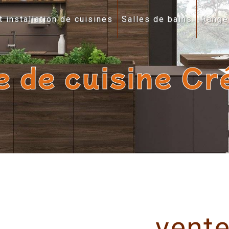
t installation de cuisines
Salles de bains
Range
e de cuisine Cr
vente