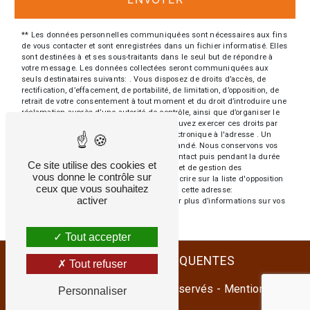
** Les données personnelles communiquées sont nécessaires aux fins
de vous contacter et sont enregistrées dans un fichier informatisé. Elles
sont destinées à et ses sous-traitants dans le seul but de répondre à
votre message. Les données collectées seront communiquées aux
seuls destinataires suivants: . Vous disposez de droits d’accès, de
rectification, d’effacement, de portabilité, de limitation, d’opposition, de
retrait de votre consentement à tout moment et du droit d’introduire une
réclamation auprès d’une autorité de contrôle, ainsi que d’organiser le
sort de vos données post-mortem. Vous pouvez exercer ces droits par
voie postale à l'adresse ou par courrier électronique à l'adresse . Un
justificatif d'identité pourra vous être demandé. Nous conservons vos
données pendant la période de prise de contact puis pendant la durée
Ce site utilise des cookies et
de prescription légale aux fins probatoires et de gestion des
vous donne le contrôle sur
contentieux. Vous avez le droit de vous inscrire sur la liste d'opposition
ceux que vous souhaitez
au démarchage téléphonique, disponible à cette adresse:
activer
Bloctel.gouv.fr
. Consultez le site cnil.fr pour plus d’informations sur vos
droits.
Tout accepter
RECHERCHES FRÉQUENTES
Tout refuser
©
Vistalid
- 2026 - Tous droits réservés -
Mentions
Personnaliser
légales