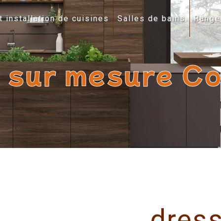
t installation de cuisines
Salles de bains
Range
g sur mesure C
dress