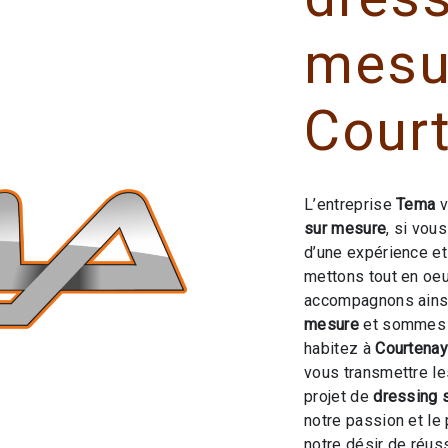
mesu
Cour
L’entreprise
Tema
v
sur mesure
, si vou
d’une expérience et 
mettons tout en oeu
accompagnons ainsi
mesure
et sommes à
habitez à
Courtena
vous transmettre l
projet de
dressing 
notre passion et le
notre désir de réuss