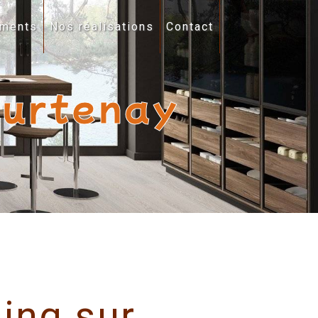
ments
Nos réalisations
Contact
ourtenay
ing sur