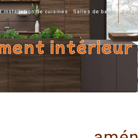
t installation de cuisines
Salles de bains
Range
ent intérieur
amén