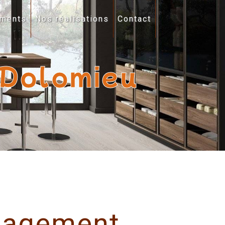
ments
Nos réalisations
Contact
 Dolomieu
agement